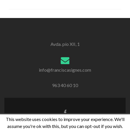
Avda. pío XII, 1
info@franciscasignes.com
963 40 60 10
Enlace
de
This website uses cookies to improve your experience. We'll
Facebook
assume you're ok with this, but you can opt-out if you wish.
Zerif Lite
desarrollado por
ThemeIsle