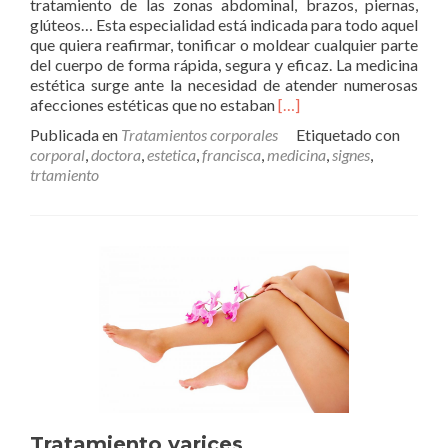
tratamiento de las zonas abdominal, brazos, piernas,
glúteos… Esta especialidad está indicada para todo aquel
que quiera reafirmar, tonificar o moldear cualquier parte
del cuerpo de forma rápida, segura y eficaz. La medicina
estética surge ante la necesidad de atender numerosas
Leer
afecciones estéticas que no estaban
[…]
másTratamientos
Publicada en
Tratamientos corporales
Etiquetado con
corporales
corporal
,
doctora
,
estetica
,
francisca
,
medicina
,
signes
,
trtamiento
Tratamiento varices