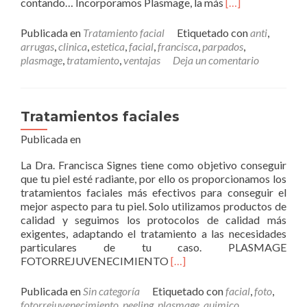
Leer
contando… Incorporamos Plasmage, la más
[…]
másPlasmage
Publicada en
Tratamiento facial
Etiquetado con
anti
,
arrugas
,
clinica
,
estetica
,
facial
,
francisca
,
parpados
,
plasmage
,
tratamiento
,
ventajas
Deja un comentario
Tratamientos faciales
Publicada en
La Dra. Francisca Signes tiene como objetivo conseguir
que tu piel esté radiante, por ello os proporcionamos los
tratamientos faciales más efectivos para conseguir el
mejor aspecto para tu piel. Solo utilizamos productos de
calidad y seguimos los protocolos de calidad más
exigentes, adaptando el tratamiento a las necesidades
particulares de tu caso. PLASMAGE
Leer
FOTORREJUVENECIMIENTO
[…]
másTratamientos
faciales
Publicada en
Sin categoría
Etiquetado con
facial
,
foto
,
fotorrejuvenecimiento
,
peeling
,
plasmage
,
quimico
,