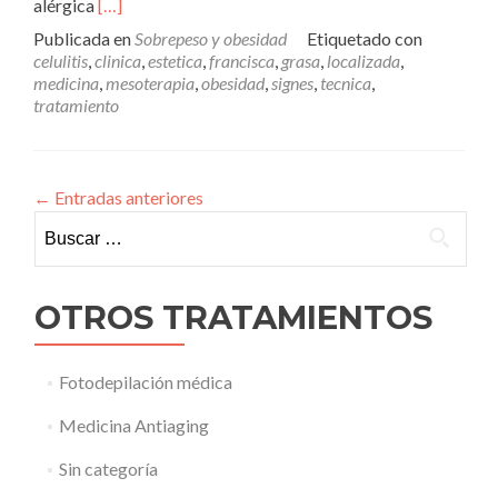
Leer
alérgica
[…]
másMesoterapia
Publicada en
Sobrepeso y obesidad
Etiquetado con
celulitis
,
clinica
,
estetica
,
francisca
,
grasa
,
localizada
,
medicina
,
mesoterapia
,
obesidad
,
signes
,
tecnica
,
tratamiento
←
Entradas anteriores
Buscar:
OTROS TRATAMIENTOS
Fotodepilación médica
Medicina Antiaging
Sin categoría