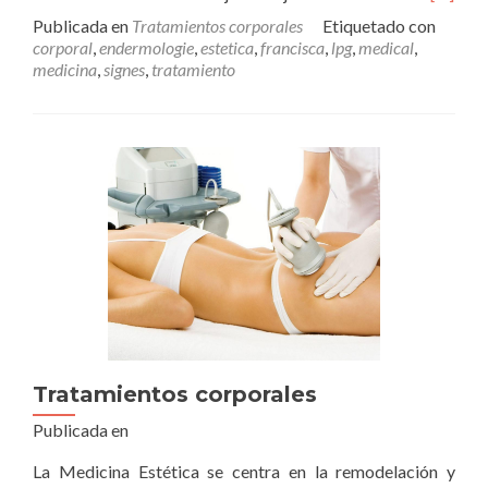
másLP
Publicada en
Tratamientos corporales
Etiquetado con
Enderm
corporal
,
endermologie
,
estetica
,
francisca
,
lpg
,
medical
,
medicina
,
signes
,
tratamiento
Tratamientos corporales
Publicada en
La Medicina Estética se centra en la remodelación y