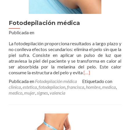
Fotodepilación médica
Publicada en
La fotodepilación proporciona resultados a largo plazo y
no conlleva efectos secundarios: elimina el pelo sin que la
piel sufra. Consiste en aplicar un pulso de luz que
atraviesa la piel del paciente y se transforma en calor al
ser absorbida por la melanina del pelo. Este calor
Leer
consume la estructura del pelo y evita
[…]
másFotodepilación
Publicada en
Fotodepilación médica
Etiquetado con
médica
clinica
,
estetica
,
fotodepilacion
,
francisca
,
hombre
,
medica
,
medico
,
mujer
,
signes
,
valencia