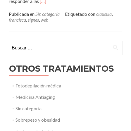
Leer
responder a las
[…]
másCLÁUSULA
WEB
Publicada en
Sin categoría
Etiquetado con
clausula
,
francisca
,
signes
,
web
Buscar:
OTROS TRATAMIENTOS
Fotodepilación médica
Medicina Antiaging
Sin categoría
Sobrepeso y obesidad