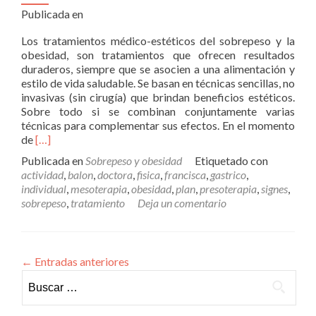
Publicada en
Los tratamientos médico-estéticos del sobrepeso y la
obesidad, son tratamientos que ofrecen resultados
duraderos, siempre que se asocien a una alimentación y
estilo de vida saludable. Se basan en técnicas sencillas, no
invasivas (sin cirugía) que brindan beneficios estéticos.
Sobre todo si se combinan conjuntamente varias
técnicas para complementar sus efectos. En el momento
Leer
de
[…]
másSobrepeso
Publicada en
Sobrepeso y obesidad
Etiquetado con
y
actividad
,
balon
,
doctora
,
fisica
,
francisca
,
gastrico
,
obesidad
individual
,
mesoterapia
,
obesidad
,
plan
,
presoterapia
,
signes
,
sobrepeso
,
tratamiento
Deja un comentario
←
Entradas anteriores
Buscar: