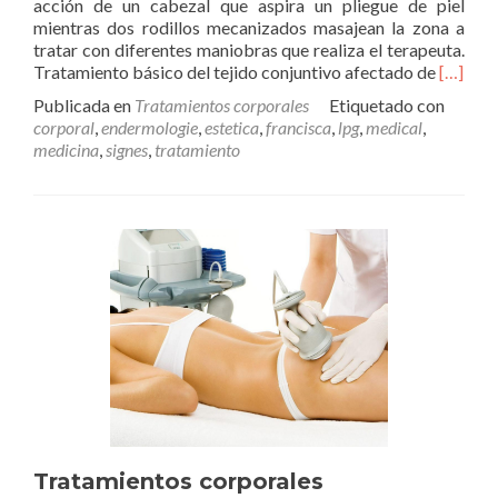
acción de un cabezal que aspira un pliegue de piel
mientras dos rodillos mecanizados masajean la zona a
tratar con diferentes maniobras que realiza el terapeuta.
Leer
Tratamiento básico del tejido conjuntivo afectado de
[…]
másLP
Publicada en
Tratamientos corporales
Etiquetado con
Enderm
corporal
,
endermologie
,
estetica
,
francisca
,
lpg
,
medical
,
medicina
,
signes
,
tratamiento
Tratamientos corporales