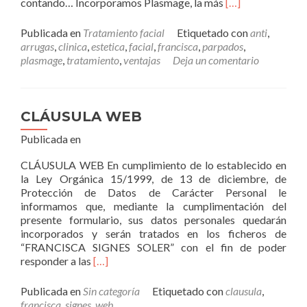
Leer
contando… Incorporamos Plasmage, la más
[…]
másPlasmage
Publicada en
Tratamiento facial
Etiquetado con
anti
,
arrugas
,
clinica
,
estetica
,
facial
,
francisca
,
parpados
,
plasmage
,
tratamiento
,
ventajas
Deja un comentario
CLÁUSULA WEB
Publicada en
CLÁUSULA WEB En cumplimiento de lo establecido en
la Ley Orgánica 15/1999, de 13 de diciembre, de
Protección de Datos de Carácter Personal le
informamos que, mediante la cumplimentación del
presente formulario, sus datos personales quedarán
incorporados y serán tratados en los ficheros de
“FRANCISCA SIGNES SOLER” con el fin de poder
Leer
responder a las
[…]
másCLÁUSULA
WEB
Publicada en
Sin categoría
Etiquetado con
clausula
,
francisca
,
signes
,
web