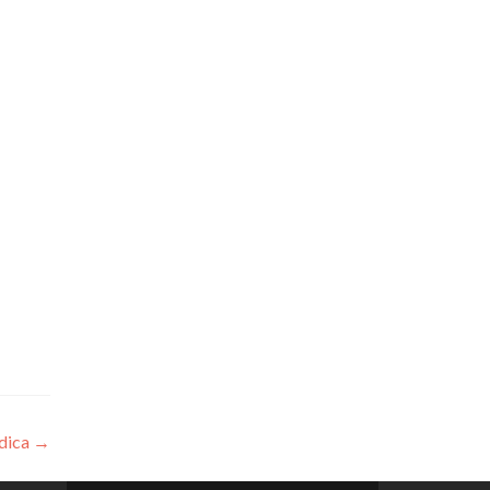
dica
→