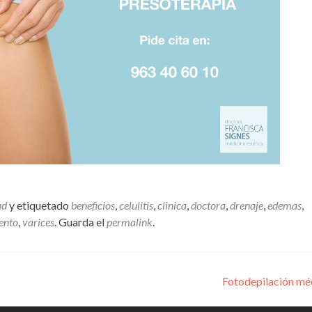
ad
y etiquetado
beneficios
,
celulitis
,
clinica
,
doctora
,
drenaje
,
edemas
,
ento
,
varices
. Guarda el
permalink
.
s
Fotodepilación mé