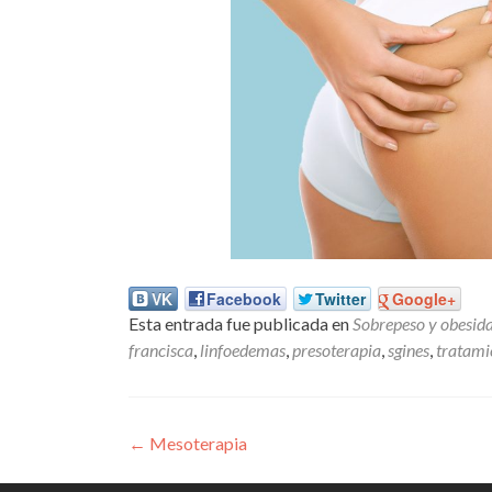
VK
Facebook
Twitter
Google+
Esta entrada fue publicada en
Sobrepeso y obesid
francisca
,
linfoedemas
,
presoterapia
,
sgines
,
tratami
Navegación de entrada
←
Mesoterapia