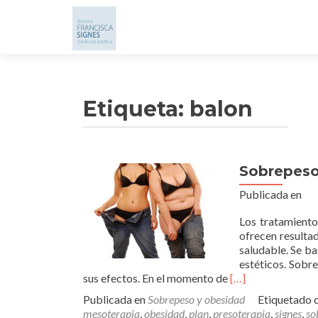
Etiqueta: balon
Sobrepeso
Publicada en
Los tratamiento
ofrecen resultad
saludable. Se ba
estéticos. Sobr
Leer
sus efectos. En el momento de
[…]
másSobrepeso
Publicada en
Sobrepeso y obesidad
Etiquetado 
y
mesoterapia
,
obesidad
,
plan
,
presoterapia
,
signes
,
so