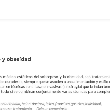
 y obesidad
s médico-estéticos del sobrepeso y la obesidad, son tratamien
os duraderos, siempre que se asocien a una alimentación y estilo 
san en técnicas sencillas, no invasivas (sin cirugía) que brindan ben
e todo si se combinan conjuntamente varias técnicas para compl
con
actividad
,
balon
,
doctora
,
fisica
,
francisca
,
gastrico
,
individual
,
brepeso
,
tratamiento
Deja un comentario