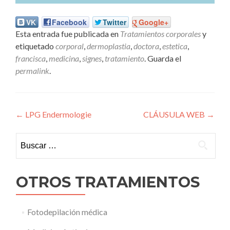
VK
Facebook
Twitter
Google+
Esta entrada fue publicada en
Tratamientos corporales
y
etiquetado
corporal
,
dermoplastia
,
doctora
,
estetica
,
francisca
,
medicina
,
signes
,
tratamiento
. Guarda el
permalink
.
Navegación de entradas
←
LPG Endermologie
CLÁUSULA WEB
→
Buscar:
OTROS TRATAMIENTOS
Fotodepilación médica